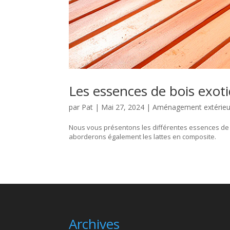
Les essences de bois exot
par
Pat
|
Mai 27, 2024
|
Aménagement extérieu
Nous vous présentons les différentes essences de b
aborderons également les lattes en composite.
Archives